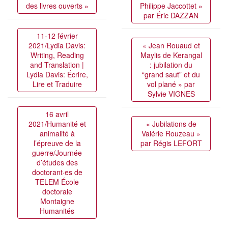
des livres ouverts »
Philippe Jaccottet »
par Éric DAZZAN
11-12 février
2021/Lydia Davis:
« Jean Rouaud et
Writing, Reading
Maylis de Kerangal
and Translation |
: jubilation du
Lydia Davis: Écrire,
“grand saut” et du
Lire et Traduire
vol plané » par
Sylvie VIGNES
16 avril
2021/Humanité et
« Jubilations de
animalité à
Valérie Rouzeau »
l’épreuve de la
par Régis LEFORT
guerre/Journée
d’études des
doctorant·es de
TELEM École
doctorale
Montaigne
Humanités