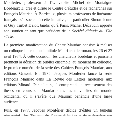
Monférier, professeur à l’Université Michel de Montaigne
Bordeaux 3, crée et dirige le Centre d’études et de recherches sur
François Mauriac. À Bordeaux, plusieurs professeurs de littérature
française s’associent à cette initiative, en particulier Simon Jeune
et Guy Turbet-Delof, tandis qu’à Paris, Michel Décaudin apporte
son soutien en tant que président de la
Société d’étude du XXe
siècle.
La première manifestation du Centre Mauriac consiste à réaliser
un colloque international intitulé Mauriac et le roman, les 26 et 27
avril 1974. À cette occasion, les chercheurs bordelais et parisiens
prennent la décision de publier ensemble, au moment du colloque,
le premier numéro de la série des Cahiers François Mauriac, aux
éditions Grasset. En 1975, Jacques Monférier lance la série
François Mauriac dans La Revue des Lettres modernes aux
éditions Minard. Par ailleurs, il entreprend un recensement des
thèses en cours sur Mauriac dans les universités du monde
occidental où il s’avère que Mauriac bénéficie d’une large
audience.
Puis, en 1977, Jacques Monférier décide d’éditer un bulletin
trimestriel : les Travaux du Centre d’études et de recherches sur