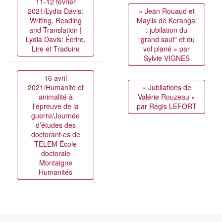
11-12 février
2021/Lydia Davis:
« Jean Rouaud et
Writing, Reading
Maylis de Kerangal
and Translation |
: jubilation du
Lydia Davis: Écrire,
“grand saut” et du
Lire et Traduire
vol plané » par
Sylvie VIGNES
16 avril
2021/Humanité et
« Jubilations de
animalité à
Valérie Rouzeau »
l’épreuve de la
par Régis LEFORT
guerre/Journée
d’études des
doctorant·es de
TELEM École
doctorale
Montaigne
Humanités