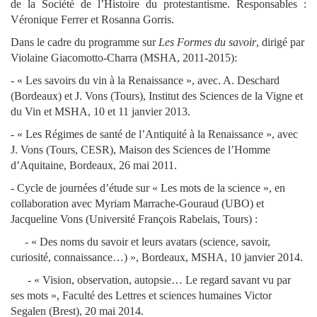
de la Société de l’Histoire du protestantisme. Responsables :
Véronique Ferrer et Rosanna Gorris.
Dans le cadre du programme sur
Les Formes du savoir
, dirigé par
Violaine Giacomotto-Charra (MSHA, 2011-2015):
- «
Les savoirs du vin à la Renaissance », avec. A. Deschard
(Bordeaux) et J. Vons (Tours), Institut des Sciences de la Vigne et
du Vin et MSHA, 10 et 11 janvier 2013.
- « Les Régimes de santé de l’Antiquité à la Renaissance », avec
J. Vons (Tours, CESR), Maison des Sciences de l’Homme
d’Aquitaine, Bordeaux,
26 mai 2011.
- Cycle de journées d’étude sur « Les mots de la science », en
collaboration avec Myriam Marrache-Gouraud (UBO) et
Jacqueline Vons (Université François Rabelais, Tours) :
- « Des noms du savoir et leurs avatars (science, savoir,
curiosité, connaissance…) », Bordeaux, MSHA, 10 janvier 2014.
- « Vision, observation, autopsie… Le regard savant vu par
ses mots », Faculté des Lettres et sciences humaines Victor
Segalen (Brest),
20 mai 2014.