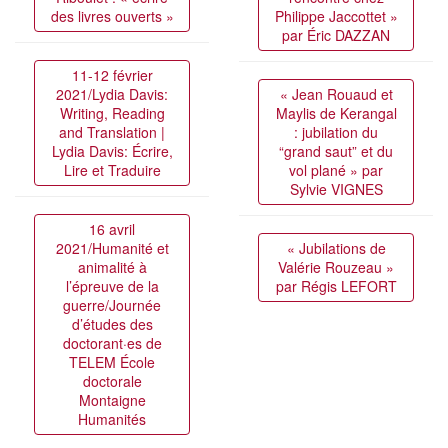
des livres ouverts »
Philippe Jaccottet »
par Éric DAZZAN
11-12 février
2021/Lydia Davis:
« Jean Rouaud et
Writing, Reading
Maylis de Kerangal
and Translation |
: jubilation du
Lydia Davis: Écrire,
“grand saut” et du
Lire et Traduire
vol plané » par
Sylvie VIGNES
16 avril
2021/Humanité et
« Jubilations de
animalité à
Valérie Rouzeau »
l’épreuve de la
par Régis LEFORT
guerre/Journée
d’études des
doctorant·es de
TELEM École
doctorale
Montaigne
Humanités