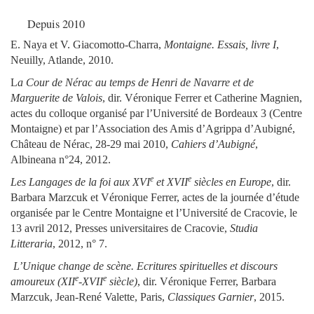
Depuis 2010
E. Naya et V. Giacomotto-Charra,
Montaigne. Essais, livre I
,
Neuilly, Atlande, 2010.
L
a Cour de Nérac au temps de Henri de Navarre et de
Marguerite de Valois
, dir. Véronique Ferrer et Catherine Magnien,
actes du colloque organisé par l’Université de Bordeaux 3 (Centre
Montaigne) et par l’Association des Amis d’Agrippa d’Aubigné,
Château de Nérac, 28-29 mai 2010,
Cahiers d’Aubigné
,
Albineana n°24, 2012.
e
e
Les Langages de la foi aux XVI
et XVII
siècles en Europe
, dir.
Barbara Marzcuk et Véronique Ferrer, actes de la journée d’étude
organisée par le Centre Montaigne et l’Université de Cracovie, le
13 avril 2012, Presses universitaires de Cracovie,
Studia
Litteraria
, 2012, n° 7.
L’Unique change de scène. Ecritures spirituelles et discours
e
e
amoureux (XII
-XVII
siècle)
, dir. Véronique Ferrer, Barbara
Marzcuk, Jean-René Valette, Paris,
Classiques Garnier
, 2015.