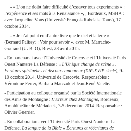
- « L’on ne doibt faire difficulté d’essayer tous experiments » :
l’expérience et ses mots à la Renaissance », , Bordeaux, MSHA :
avec Jacqueline Vons (Université François Rabelais, Tours),
17
octobre 2014
.
- « Je n’ai point eu d’autre livre que le ciel et la terre »
(Bernard Palissy) : Voir pour savoir », avec M. Marrache-
Gouraud (U. B. O), Brest, 28 avril 2015.
- En partenariat avec l’Université de Cracovie et l’Université Paris
Ouest Nanterre La Défense :
« L’Unique change de scène »
.
e
e
Ecritures spirituelles et discours amoureux (XII
-XVII
siècle),
9-
10 octobre 2014, Université de Cracovie. Responsables :
Véronique Ferrer, Barbara Marczuk et Jean-René Valette.
- Participation au colloque organisé par la Société Internationale
des Amis de Montaigne :
L’Erreur chez Montaigne
, Bordeaux,
Amphithéâtre de Mériadeck, 3-5 décembre 2014. Responsable :
Olivier Guerrier.
- En collaboration avec l’Université Paris Ouest Nanterre La
Défense,
La langue de la Bible
«
Écritures et réécritures de