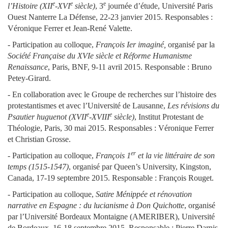
e
e
e
l’Histoire (XII
-XVI
siècle)
, 3
journée d’étude, Université Paris
Ouest Nanterre La Défense, 22-23 janvier 2015. Responsables :
Véronique Ferrer et Jean-René Valette.
- Participation au colloque,
François I
er
imaginé,
organisé par la
Société Française du XVIe siècle et Réforme Humanisme
Renaissance
, Paris, BNF, 9-11 avril 2015. Responsable : Bruno
Petey-Girard.
- En collaboration avec le Groupe de recherches sur l’histoire des
protestantismes et avec l’Université de Lausanne,
Les révisions du
e
e
Psautier huguenot (XVII
-XVIII
siècle)
, Institut Protestant de
Théologie, Paris, 30 mai 2015. Responsables : Véronique Ferrer
et Christian Grosse.
er
- Participation au colloque,
François 1
et la vie littéraire de son
temps (1515-1547)
, organisé par Queen’s University, Kingston,
Canada, 17-19 septembre 2015. Responsable : François Rouget.
- Participation au colloque,
Satire Ménippée et rénovation
narrative en Espagne : du lucianisme à Don Quichotte
, organisé
par l’Université Bordeaux Montaigne (AMERIBER), Université
de Bordeaux, 16-18 septembre 2015. Responsable : Pierre Darnis.