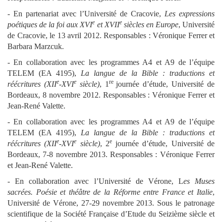
- En partenariat avec l’Université de Cracovie,
Les expressions
e
e
poétiques de la foi aux XVI
et XVII
siècles en Europe
, Université
de Cracovie, le 13 avril 2012. Responsables : Véronique Ferrer et
Barbara Marzcuk.
- En collaboration avec les programmes A4 et A9 de l’équipe
TELEM (EA 4195),
La langue de la Bible : traductions et
e
e
re
réécritures (XII
-XVI
siècle)
, 1
journée d’étude, Université de
Bordeaux, 8 novembre 2012. Responsables : Véronique Ferrer et
Jean-René Valette.
- En collaboration avec les programmes A4 et A9 de l’équipe
TELEM (EA 4195),
La langue de la Bible : traductions et
e
e
e
réécritures (XII
-XVI
siècle)
, 2
journée d’étude, Université de
Bordeaux, 7-8 novembre 2013. Responsables : Véronique Ferrer
et Jean-René Valette.
- En collaboration avec l’Université de Vérone, L
es Muses
sacrées. Poésie et théâtre de la Réforme entre France et Italie
,
Université de Vérone, 27-29 novembre 2013. Sous le patronage
scientifique de la Société Française d’Etude du Seizième siècle et