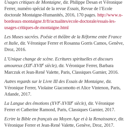
Usages critiques de Montaigne,
dir. Philippe Desan et Véronique
Ferrer
,
numéro spécial de la revue
Essais,
Revue de l’Ecole
doctorale Montaigne-Humanités, 2016, 170 pages.
http://www.u-
bordeaux-montaigne.fr/fr/actualites/ecole-doctorale/essais-les-
usages-critiques-de-montaigne.html
Les Muses sacrées. Poésie et théâtre de la Réforme entre France
et Italie
, dir. Véronique Ferrer et Rosanna Gorris Camos, Genève,
Droz, 2016.
L’Unique change de scène. Ecritures spirituelles et discours
e
e
amoureux (XII
-XVII
siècle)
, dir. Véronique Ferrer, Barbara
Marczuk et Jean-René Valette, Paris, Classiques Garnier, 2016.
Autres regards sur le Livre III des Essais de Montaigne
, dir.
Véronique Ferrer, Violaine Giacomotto et Alice Vintenon, Paris,
Atlande, 2017.
e
e
La Langue des émotions (XVI
-XVIII
siècle),
dir. Véronique
Ferrer et Catherine Ramond, Paris, Classiques Garnier, 2017.
Ecrire la Bible en français au Moyen Age et à la Renaissance,
dir.
Véronique Ferrer et Jean-René Valette, Genève, Droz, 2017.