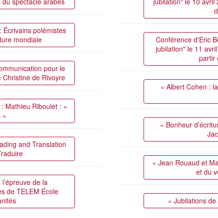
s du spectacle arabes
jubilation" le 10 avr
d
: Écrivains polémistes
ature mondiale
Conférence d'Eric Be
jubilation" le 11 av
partir
ommunication pour le
 Christine de Rivoyre
« Albert Cohen : la 
 : Mathieu Riboulet : «
s »
« Bonheur d’écritu
Jac
eading and Translation
Traduire
« Jean Rouaud et Mayl
et du 
 l’épreuve de la
·es de TELEM École
nités
« Jubilations d