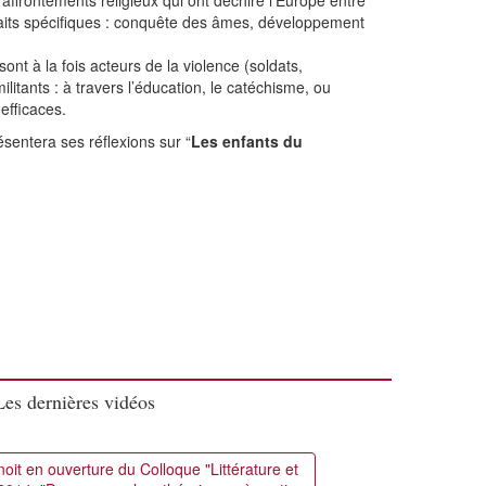
 affrontements religieux qui ont déchiré l’Europe entre
traits spécifiques : conquête des âmes, développement
ont à la fois acteurs de la violence (soldats,
litants : à travers l’éducation, le catéchisme, ou
efficaces.
entera ses réflexions sur “
Les enfants du
Les dernières vidéos
oit en ouverture du Colloque "Littérature et