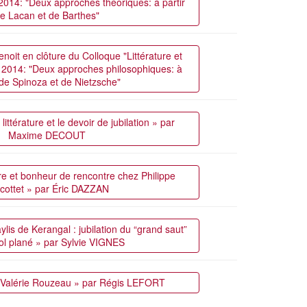
il 2014: "Deux approches théoriques: à partir
e Lacan et de Barthes"
noit en clôture du Colloque "Littérature et
ril 2014: "Deux approches philosophiques: à
 de Spinoza et de Nietzsche"
littérature et le devoir de jubilation » par
Maxime DECOUT
re et bonheur de rencontre chez Philippe
cottet » par Éric DAZZAN
is de Kerangal : jubilation du “grand saut”
vol plané » par Sylvie VIGNES
e Valérie Rouzeau » par Régis LEFORT