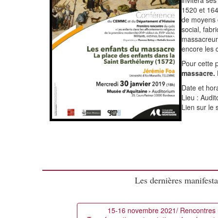
invitera ses
1520 et 164
de moyens 
social, fabr
massacreurs,
encore les 
Pour cette 
massacre. 
Date et hor
Lieu : Audi
Lien sur le 
Les dernières manifesta
15-16 novembre 2021/ Rencontres un