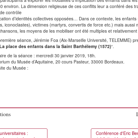
 participants à explorer les modalités d’implication des enfants dans les
0 environ. La dimension religieuse de ces conflits leur a conféré des 
de contrôle
ication d’identités collectives opposées… Dans ce contexte, les enfants s
 iconoclastes), victimes (martyrs, convertis de force etc.) mais aussi mi
chansons, les moyens de les mobiliser ont été multiples et relativement 
première séance, Jérémie Foa (Aix-Marseille Université, TELEMME) prés
La place des enfants dans la Saint Barthélemy (1572)
“.
aire de la séance : mercredi 30 janvier 2019, 18h.
torium du Musée d’Aquitaine, 20 cours Pasteur, 33000 Bordeaux.
site du Musée :
tions
iversitaires :
Conférence d'Eric Ben