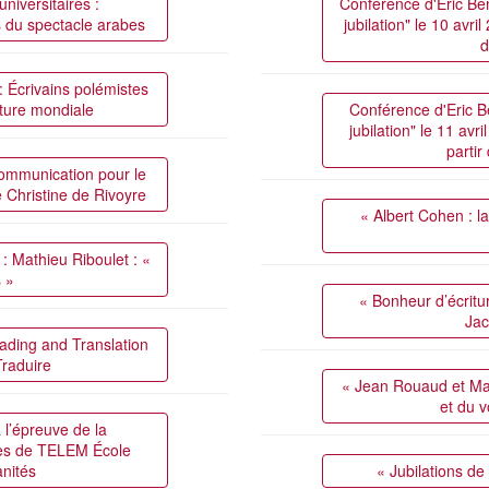
iversitaires :
Conférence d'Eric Ben
s du spectacle arabes
jubilation" le 10 avr
d
: Écrivains polémistes
ature mondiale
Conférence d'Eric Be
jubilation" le 11 av
partir
ommunication pour le
 Christine de Rivoyre
« Albert Cohen : la 
 : Mathieu Riboulet : «
s »
« Bonheur d’écritu
Jac
eading and Translation
Traduire
« Jean Rouaud et Mayl
et du 
 l’épreuve de la
·es de TELEM École
nités
« Jubilations d