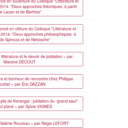
oit en ouverture du Colloque "Littérature et
il 2014: "Deux approches théoriques: à partir
e Lacan et de Barthes"
noit en clôture du Colloque "Littérature et
ril 2014: "Deux approches philosophiques: à
 de Spinoza et de Nietzsche"
littérature et le devoir de jubilation » par
Maxime DECOUT
re et bonheur de rencontre chez Philippe
cottet » par Éric DAZZAN
is de Kerangal : jubilation du “grand saut”
vol plané » par Sylvie VIGNES
e Valérie Rouzeau » par Régis LEFORT