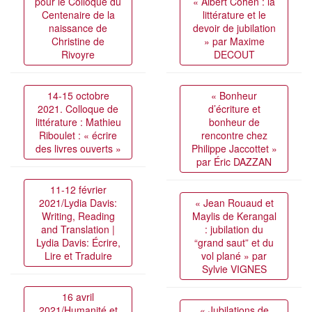
pour le Colloque du
« Albert Cohen : la
Centenaire de la
littérature et le
naissance de
devoir de jubilation
Christine de
» par Maxime
Rivoyre
DECOUT
14-15 octobre
« Bonheur
2021. Colloque de
d’écriture et
littérature : Mathieu
bonheur de
Riboulet : « écrire
rencontre chez
des livres ouverts »
Philippe Jaccottet »
par Éric DAZZAN
11-12 février
2021/Lydia Davis:
« Jean Rouaud et
Writing, Reading
Maylis de Kerangal
and Translation |
: jubilation du
Lydia Davis: Écrire,
“grand saut” et du
Lire et Traduire
vol plané » par
Sylvie VIGNES
16 avril
2021/Humanité et
« Jubilations de