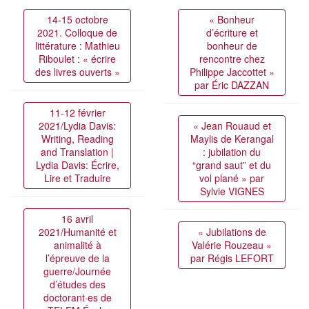
14-15 octobre
« Bonheur
2021. Colloque de
d’écriture et
littérature : Mathieu
bonheur de
Riboulet : « écrire
rencontre chez
des livres ouverts »
Philippe Jaccottet »
par Éric DAZZAN
11-12 février
2021/Lydia Davis:
« Jean Rouaud et
Writing, Reading
Maylis de Kerangal
and Translation |
: jubilation du
Lydia Davis: Écrire,
“grand saut” et du
Lire et Traduire
vol plané » par
Sylvie VIGNES
16 avril
2021/Humanité et
« Jubilations de
animalité à
Valérie Rouzeau »
l’épreuve de la
par Régis LEFORT
guerre/Journée
d’études des
doctorant·es de