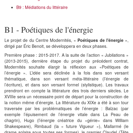
B9 : Médiations du littéraire
B1 - Poétiques de l'énergie
Le projet de du Centre Modernités, «
Poétiques de l'énergie
»,
dirigé par Éric Benoit, se développera en deux phases.
Première phase : 2015-2017. A la suite de l’action « Jubilations »
(2013-2015), dernière étape du projet du précédent contrat,
Modernités souhaite élargir la réflexion aux «Poétiques de
l’énergie ». L’idée sera déclinée à la fois dans son versant
thématique, dans son versant méta-littéraire (l’énergie de
l’écriture), et dans son versant formel (stylistique). Les travaux
prendront en compte la littérature des trois derniers siècles. Le
XVIIIe sera un nécessaire point de départ pour la construction de
la notion même d’énergie. La littérature du XIXe a été à son tour
traversée par les problématiques de l’énergie : Balzac (par
exemple l’épuisement de l’énergie vitale dans La Peau de
chagrin), Hugo (l’énergie créatrice du «génie» dans William
Shakespeare), Rimbaud (la « future Vigueur »), Mallarmé (le
drame solaire sous toutes ses formes), le premier Claudel (Tête