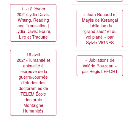
11-12 février
2021/Lydia Davis:
« Jean Rouaud et
Writing, Reading
Maylis de Kerangal
and Translation |
: jubilation du
Lydia Davis: Écrire,
“grand saut” et du
Lire et Traduire
vol plané » par
Sylvie VIGNES
16 avril
2021/Humanité et
« Jubilations de
animalité à
Valérie Rouzeau »
l’épreuve de la
par Régis LEFORT
guerre/Journée
d’études des
doctorant·es de
TELEM École
doctorale
Montaigne
Humanités