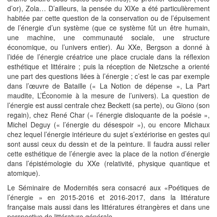
d’or), Zola… D’ailleurs, la pensée du XIXe a été particulièrement
habitée par cette question de la conservation ou de l’épuisement
de l’énergie d’un système (que ce système fût un être humain,
une machine, une communauté sociale, une structure
économique, ou l’univers entier). Au XXe, Bergson a donné à
l’idée de l’énergie créatrice une place cruciale dans la réflexion
esthétique et littéraire ; puis la réception de Nietzsche a orienté
une part des questions liées à l’énergie ; c’est le cas par exemple
dans l’œuvre de Bataille (« La Notion de dépense », La Part
maudite, L’Économie à la mesure de l’univers). La question de
l’énergie est aussi centrale chez Beckett (sa perte), ou Giono (son
regain), chez René Char (« l’énergie disloquante de la poésie »,
Michel Deguy (« l’énergie du désespoir »), ou encore Michaux
chez lequel l’énergie intérieure du sujet s’extériorise en gestes qui
sont aussi ceux du dessin et de la peinture. Il faudra aussi relier
cette esthétique de l’énergie avec la place de la notion d’énergie
dans l’épistémologie du XXe (relativité, physique quantique et
atomique).
Le Séminaire de Modernités sera consacré aux «Poétiques de
l’énergie » en 2015-2016 et 2016-2017, dans la littérature
française mais aussi dans les littératures étrangères et dans une
perspective de littérature générale.